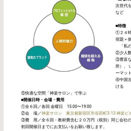
次世代
など
■特徴
①２４
宿題＋
「私の
②少人
③豊富
所）、
ーマッ
④中国
ける
⑤快適な空間「神楽サロン」で学ぶ
■開催日時・会場・費用
①全６回／各回 金曜日 15:00〜19:00
②会 場／
神楽サロン 東京都新宿区市谷田町3-13 神楽ビル
③費 用／全６回・教材費含む２０万円（税別）同じ会社
初回開催日までにお支払いをお願い致します。